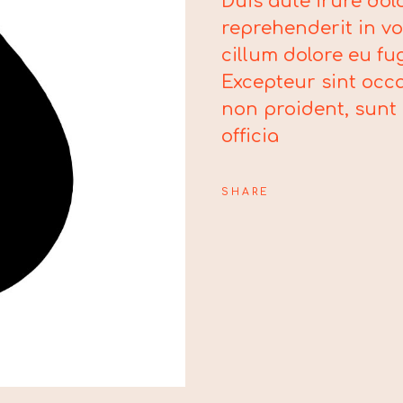
Duis aute irure dol
reprehenderit in vo
cillum dolore eu fug
Excepteur sint occ
non proident, sunt 
officia
SHARE