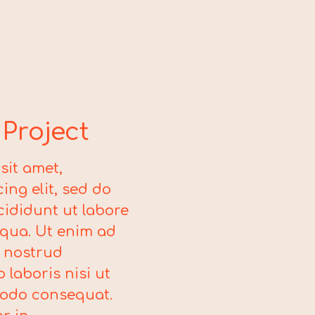
Project
sit amet,
ing elit, sed do
ididunt ut labore
iqua. Ut enim ad
 nostrud
 laboris nisi ut
modo consequat.