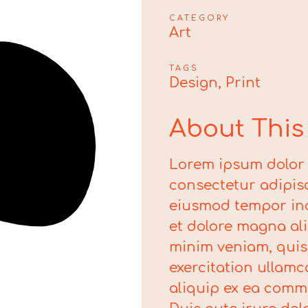
CATEGORY
Art
TAGS
Design, Print
About This 
Lorem ipsum dolor 
consectetur adipisc
eiusmod tempor inc
et dolore magna al
minim veniam, quis
exercitation ullamco
aliquip ex ea com