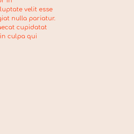
or in
luptate velit esse
iat nulla pariatur.
aecat cupidatat
in culpa qui